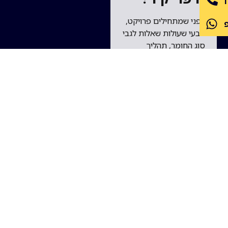
לפני שמתחילים פרויקט,
טבעי שעולות שאלות לגבי
סוג החומר, תהליך
הביצוע והעמידות לאורך
זמן. ריכזנו כאן תשובות
לשאלות הנפוצות ביותר
כדי לעזור לכם לקבל
החלטה מושכלת.
האם חיפוי קיר
מתאים גם
לקירות
חיצוניים?
כן, אך חשוב לבחור חומר
שמתאים לחשיפה לשמש,
רטיבות ושינויי טמפרטורה.
חיפוי אבן, בטון דקורטיבי